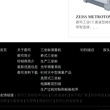
ZEISS METROTOM
蔡司工业CT,紧凑型精
明智选择。。。
首页
关于蔡司
三坐标测量机
3D扫描仪
探头
蔡司简介
桥式三坐标
经销商简介
生产三坐标
最新优惠信息
光学测量系统
蔡司资料下载
针对大中型测量产品
悬臂式三坐标
电脑断层扫描
生产过程控制和检验程序
友情链接：
蔡司三坐标技术论坛
|
行星减速机
|
烘干机厂家
|
阳谷电缆
|
讯网
|
云服务器
|
加盟网
|
商标转让
|
苏州公积金提取
|