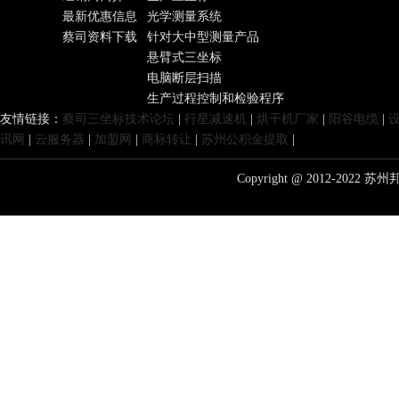
最新优惠信息
光学测量系统
蔡司资料下载
针对大中型测量产品
悬臂式三坐标
电脑断层扫描
生产过程控制和检验程序
友情链接：
蔡司三坐标技术论坛
|
行星减速机
|
烘干机厂家
|
阳谷电缆
|
讯网
|
云服务器
|
加盟网
|
商标转让
|
苏州公积金提取
|
Copyright @ 2012-20