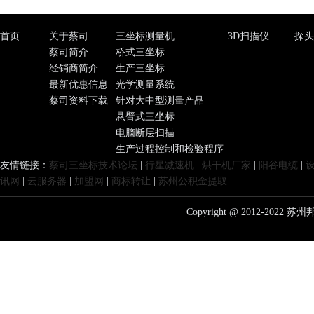
首页
关于蔡司
三坐标测量机
3D扫描仪
探头
蔡司简介
桥式三坐标
经销商简介
生产三坐标
最新优惠信息
光学测量系统
蔡司资料下载
针对大中型测量产品
悬臂式三坐标
电脑断层扫描
生产过程控制和检验程序
友情链接：
蔡司三坐标技术论坛
|
行星减速机
|
烘干机厂家
|
阳谷电缆
|
讯网
|
云服务器
|
加盟网
|
商标转让
|
苏州公积金提取
|
Copyright @ 2012-20