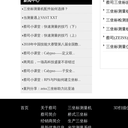
新闻中心
蔡司三坐标
三坐标测量机配件如何选择？
三坐标测量
当测量遇上VAST XXT
三坐标检测
蔡司小课堂：快速测量的技巧（下）
三坐标测量
蔡司小课堂：快速测量的技巧（上）
蔡司(ZEI
2018年中国技能大赛暨第八届全国数...
三坐标测量
蔡司小课堂：Calypso——定义双...
两周后，一场高科技盛宴不容错过
蔡司小课堂：Calypso——子安全...
蔡司小课堂：RPS与P6如何建立坐标...
案列分享：zeiss三坐标助力比亚迪
首页
关于蔡司
三坐标测量机
3D扫描
蔡司简介
桥式三坐标
经销商简介
生产三坐标
最新优惠信息
光学测量系统