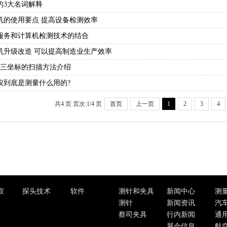
的3大名词解释
机的使用要点 提高设备检测效率
服务和计算机检测技术的结合
机升级改造 可以提高制造业生产效率
SS)三坐标的扫描方法介绍
仪到底是测量什么用的?
共4 页 页次:1/4 页
首页
上一页
1
2
3
4
仪
探头技术
软件
测针和夹具
新闻中心
测
测针
新闻资讯
汽
蔡司夹具
行内新闻
通
展会信息
航