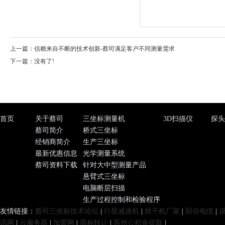
上一篇：
信赖来自不断的技术创新-蔡司满足客户不同测量需求
下一篇：没有了!
首页
关于蔡司
三坐标测量机
3D扫描仪
探头
蔡司简介
桥式三坐标
经销商简介
生产三坐标
最新优惠信息
光学测量系统
蔡司资料下载
针对大中型测量产品
悬臂式三坐标
电脑断层扫描
生产过程控制和检验程序
友情链接：
蔡司三坐标技术论坛
|
行星减速机
|
烘干机厂家
|
阳谷电缆
|
讯网
|
云服务器
|
加盟网
|
商标转让
|
苏州公积金提取
|